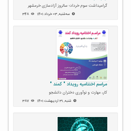
گرامیداشت سوم خرداد؛ سالروز آزادسازی خرمشهر
ﺳﻪشنبه, 03 خرداد 1401
348
مراسم اختتامیه رویداد " کمند "
کار، مهارت و نوآوری دختران دانشجو
شنبه, 31 اردیبهشت 1401
387