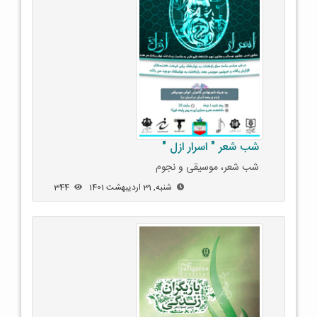
شب شعر " اسرار ازل "
شب شعر، موسیقی و نجوم
شنبه, 31 اردیبهشت 1401
344